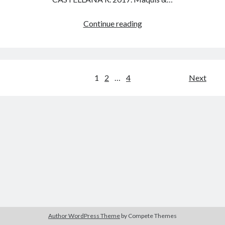
6.3
Continue reading
Maquis
&
chamaeropaies
Pagination
1
2
…
4
Next
des
publications
Author WordPress Theme
by Compete Themes