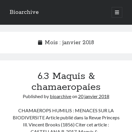
Bioarchive
open
primary
Sidebar
menu
LAST POSTS
Actualités
(8)
Mois :
janvier 2018
Ecologie
(4)
Economie
(1)
Ethnobotanique
(8)
Ethnographie
(5)
6.3 Maquis &
Fragrances
(5)
Géographie
(10)
chamaeropaies
Urbanisme
(13)
Published by
bioarchive
on
20 janvier 2018
CHAMAEROPS HUMILIS : MENACES SUR LA
BIODIVERSITE Article publié dans la Revue Princeps
Ill. Vincent Brooks (1856) Citer cet article :
CASTELLANA R. 2017. Maquis &…