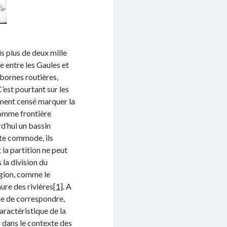
s plus de deux mille
te entre les Gaules et
 bornes routières,
’est pourtant sur les
ument censé marquer la
 comme frontière
d’hui un bassin
ite commode, ils
la partition ne peut
 la division du
région, comme le
ure des rivières
[1]
. A
me de correspondre,
aractéristique de la
s dans le contexte des