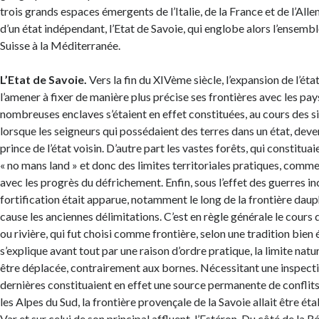
trois grands espaces émergents de l’Italie, de la France et de l’All
d’un état indépendant, l’Etat de Savoie, qui englobe alors l’ensemb
Suisse à la Méditerranée.
L’Etat de Savoie.
Vers la fin du XIVème siècle, l’expansion de l’éta
l’amener à fixer de manière plus précise ses frontières avec les pays
nombreuses enclaves s’étaient en effet constituées, au cours des s
lorsque les seigneurs qui possédaient des terres dans un état, dev
prince de l’état voisin. D’autre part les vastes forêts, qui constitua
« no mans land » et donc des limites territoriales pratiques, comme
avec les progrès du défrichement. Enfin, sous l’effet des guerres in
fortification était apparue, notamment le long de la frontière dau
cause les anciennes délimitations. C’est en règle générale le cours d
ou rivière, qui fut choisi comme frontière, selon une tradition bien 
s’explique avant tout par une raison d’ordre pratique, la limite nat
être déplacée, contrairement aux bornes. Nécessitant une inspecti
dernières constituaient en effet une source permanente de conflits
les Alpes du Sud, la frontière provençale de la Savoie allait être éta
Var et sur celui de son principal affluent, l’Estéron. Du côté de la