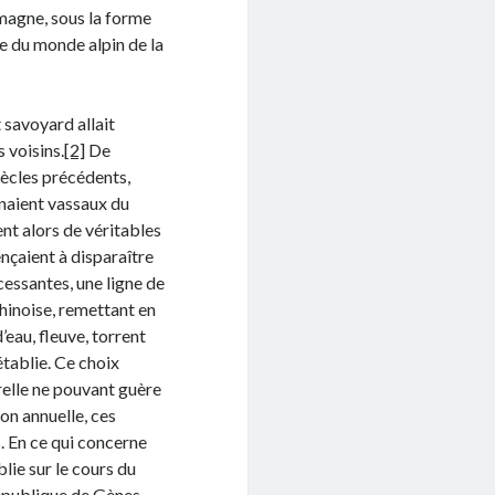
emagne, sous la forme
le du monde alpin de la
t savoyard allait
 voisins.
[2]
De
iècles précédents,
enaient vassaux du
ient alors de véritables
nçaient à disparaître
cessantes, une ligne de
phinoise, remettant en
’eau, fleuve, torrent
établie. Ce choix
urelle ne pouvant guère
on annuelle, ces
. En ce qui concerne
blie sur le cours du
 République de Gènes,