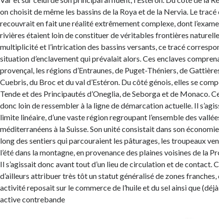
on choisit de même les bassins de la Roya et de la Nervia. Le tracé 
recouvrait en fait une réalité extrêmement complexe, dont l’exam
rivières étaient loin de constituer de véritables frontières naturelle
multiplicité et l’intrication des bassins versants, ce tracé correspo
situation d’enclavement qui prévalait alors. Ces enclaves comprena
provençal, les régions d’Entraunes, de Puget-Théniers, de Gattière
Cuebris, du Broc et du val d’Estéron. Du côté génois, elles se co
Tende et des Principautés d’Oneglia, de Seborga et de Monaco. Cet
donc loin de ressembler à la ligne de démarcation actuelle. Il s’agis
limite linéaire, d’une vaste région regroupant l’ensemble des vallée
méditerranéens à la Suisse. Son unité consistait dans son économie
long des sentiers qui parcouraient les pâturages, les troupeaux ven
l’été dans la montagne, en provenance des plaines voisines de la P
Il s’agissait donc avant tout d’un lieu de circulation et de contact. 
d’ailleurs attribuer très tôt un statut généralisé de zones franches,
activité reposait sur le commerce de l’huile et du sel ainsi que (déjà
active contrebande