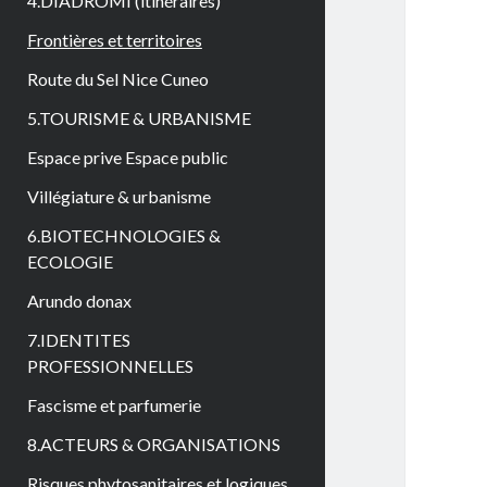
4.DIADROMI (itinéraires)
Frontières et territoires
Route du Sel Nice Cuneo
5.TOURISME & URBANISME
Espace prive Espace public
Villégiature & urbanisme
6.BIOTECHNOLOGIES &
ECOLOGIE
Arundo donax
7.IDENTITES
PROFESSIONNELLES
Fascisme et parfumerie
8.ACTEURS & ORGANISATIONS
Risques phytosanitaires et logiques