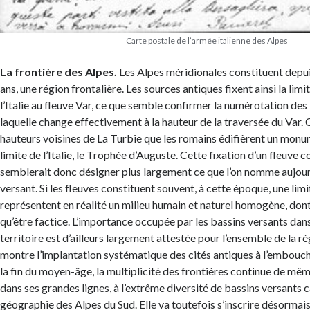
Carte postale de l’armée italienne des Alpes
La frontière des Alpes.
Les Alpes méridionales constituent depui
ans, une région frontalière. Les sources antiques fixent ainsi la limi
l’Italie au fleuve Var, ce que semble confirmer la numérotation des
laquelle change effectivement à la hauteur de la traversée du Var. C
hauteurs voisines de La Turbie que les romains édifièrent un mon
limite de l’Italie, le Trophée d’Auguste. Cette fixation d’un fleuve
semblerait donc désigner plus largement ce que l’on nomme aujour
versant. Si les fleuves constituent souvent, à cette époque, une lim
représentent en réalité un milieu humain et naturel homogène, dont 
qu’être factice. L’importance occupée par les bassins versants dans
territoire est d’ailleurs largement attestée pour l’ensemble de la 
montre l’implantation systématique des cités antiques à l’embouch
la fin du moyen-âge, la multiplicité des frontières continue de mê
dans ses grandes lignes, à l’extrême diversité de bassins versants c
géographie des Alpes du Sud. Elle va toutefois s’inscrire désormai