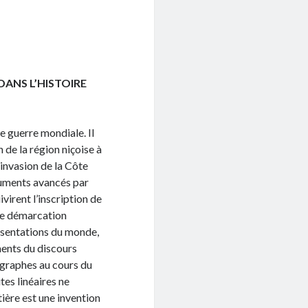
ANS L’HISTOIRE
e guerre mondiale. Il
n de la région niçoise à
l’invasion de la Côte
rguments avancés par
ivirent l’inscription de
 de démarcation
ésentations du monde,
ments du discours
graphes au cours du
tes linéaires ne
tière est une invention