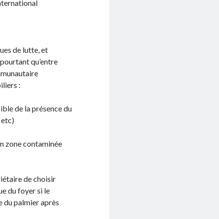
nternational
es de lutte, et
 pourtant qu’entre
ommunautaire
liers :
ible de la présence du
 etc)
 en zone contaminée
iétaire de choisir
e du foyer si le
e du palmier après