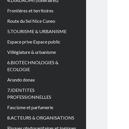
4.DIADROMI (itinéraires)
Frontières et territoires
Route du Sel Nice Cuneo
5.TOURISME & URBANISME
Espace prive Espace public
Villégiature & urbanisme
6.BIOTECHNOLOGIES &
ECOLOGIE
Arundo donax
7.IDENTITES
PROFESSIONNELLES
Fascisme et parfumerie
8.ACTEURS & ORGANISATIONS
Risques phytosanitaires et logiques