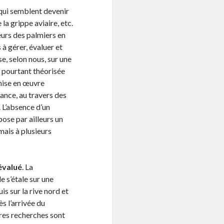
 qui semblent devenir
 la grippe aviaire, etc.
eurs des palmiers en
à gérer, évaluer et
e, selon nous, sur une
 pourtant théorisée
mise en œuvre
rance, au travers des
. L’absence d’un
pose par ailleurs un
ais à plusieurs
évalué
. La
e s’étale sur une
s sur la rive nord et
s l’arrivée du
res recherches sont