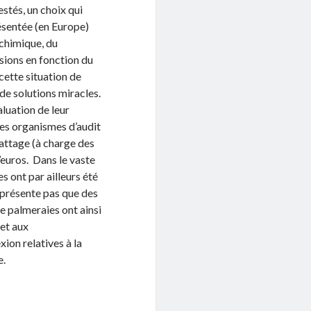
stés, un choix qui
résentée (en Europe)
 chimique, du
rsions en fonction du
ette situation de
de solutions miracles.
luation de leur
des organismes d’audit
battage (à charge des
d’euros. Dans le vaste
s ont par ailleurs été
 présente pas que des
de palmeraies ont ainsi
 et aux
ion relatives à la
e.