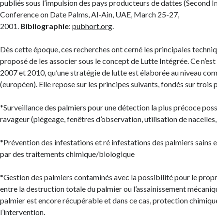
publiés sous l’impulsion des pays producteurs de dattes (Second I
Conference on Date Palms, Al-Ain, UAE, March 25-27,
2001.
Bibliographie
:
pubhort.org
.
Dès cette époque, ces recherches ont cerné les principales techniqu
proposé de les associer sous le concept de Lutte Intégrée. Ce n’est
2007 et 2010, qu’une stratégie de lutte est élaborée au niveau c
(européen). Elle repose sur les principes suivants, fondés sur trois pi
*Surveillance des palmiers pour une détection la plus précoce poss
ravageur (piégeage, fenêtres d’observation, utilisation de nacelles,
*Prévention des infestations et ré infestations des palmiers sains
par des traitements chimique/biologique
*Gestion des palmiers contaminés avec la possibilité pour le propr
entre la destruction totale du palmier ou l’assainissement mécaniqu
palmier est encore récupérable et dans ce cas, protection chimiqu
l’intervention.