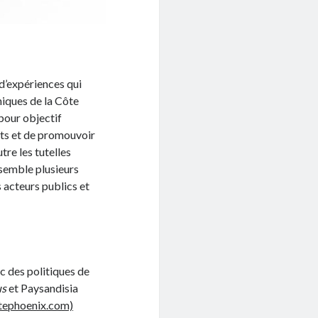
d’expériences qui
niques de la Côte
pour objectif
nts et de promouvoir
re les tutelles
ssemble plusieurs
s acteurs publics et
c des politiques de
us
et Paysandisia
istephoenix.com)