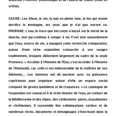
Moyenne Provence (muséologie) et de l'Opéra de Toulon (mise en
scène).
SACRE: Les Dieux, le vin, la nuit en pleine lune, le feu qui monte
derrière la montagne, tes yeux que je n'ai pas encore vu.
PROFANE: L'eau, la trace que ton corps a laissé sur le miroir de la
douche, moi qui continue à songer à toi. C’est tout naturellement
que l’eau, source de vie, a inauguré cette recherche comparative,
autour d’une riche exposition consacrée à ses usages
traditionnels, lesquels débordent largement du cadre de la seule
Provence. « Accéder à l’Histoire de l’Eau, c’est accéder à l’Histoire
de l’Humanité, car celle-ci est indissociable de la maîtrise de ses
éléments… Les hommes ont dû pactiser avec sa puissance
capricieuse pour organiser autour d’elle un espace social
composé de gestes quotidiens et de croyances. » Le catalogue de
l’exposition est consacré à la riche histoire de l'eau, au contact de
la Méditerranée et des Alpes, des civilisations juives, musulmanes
et chrétiennes. Il rassemble des collaborations variées et de
nombreux récits, documents et témoignages s’inscrivant dans la