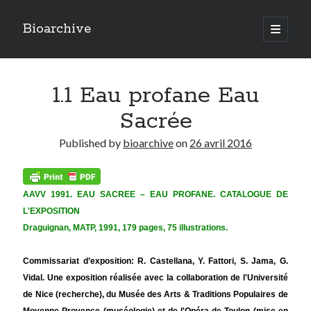
Bioarchive
open
primary
Sidebar
menu
LAST POSTS
1.1 Eau profane Eau
Actualités
(8)
Ecologie
(4)
Sacrée
Economie
(1)
Ethnobotanique
(8)
Published by
bioarchive
on
26 avril 2016
Ethnographie
(5)
Fragrances
(5)
Géographie
(10)
AAVV 1991. EAU SACREE – EAU PROFANE. CATALOGUE DE
Urbanisme
(13)
L'EXPOSITION
Draguignan, MATP, 1991, 179 pages, 75 illustrations.
Commissariat d’exposition:
R. Castellana, Y. Fattori, S. Jama, G.
Vidal. Une exposition réalisée avec la collaboration de l'Université
de Nice (recherche), du Musée des Arts & Traditions Populaires de