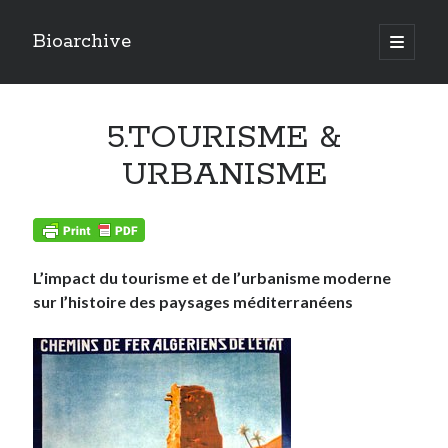
Bioarchive
open
primary
Sidebar
menu
LAST POSTS
5.TOURISME &
Actualités
(8)
Ecologie
(4)
URBANISME
Economie
(1)
Ethnobotanique
(8)
Ethnographie
(5)
Fragrances
(5)
Géographie
(10)
L’impact du tourisme et de l’urbanisme moderne
Urbanisme
(13)
sur l’histoire des paysages méditerranéens