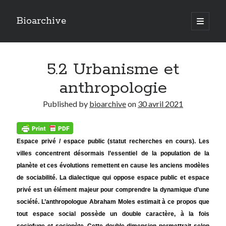
Bioarchive
open
primary
Sidebar
menu
LAST POSTS
5.2 Urbanisme et
Actualités
(8)
Ecologie
(4)
anthropologie
Economie
(1)
Ethnobotanique
(8)
Published by
bioarchive
on
30 avril 2021
Ethnographie
(5)
Fragrances
(5)
Géographie
(10)
Espace privé / espace public (statut recherches en cours). Les
Urbanisme
(13)
villes concentrent désormais l’essentiel de la population de la
planète et ces évolutions remettent en cause les anciens modèles
de sociabilité. La dialectique qui oppose espace public et espace
privé est un élément majeur pour comprendre la dynamique d’une
société. L’anthropologue Abraham Moles estimait à ce propos que
tout espace social possède un double caractère, à la fois