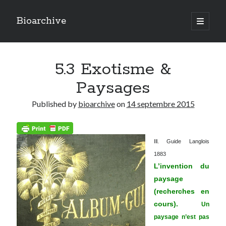
Bioarchive
open
primary
Sidebar
menu
LAST POSTS
5.3 Exotisme &
Actualités
(8)
Ecologie
(4)
Paysages
Economie
(1)
Ethnobotanique
(8)
Published by
bioarchive
on
14 septembre 2015
Ethnographie
(5)
Fragrances
(5)
Géographie
(10)
Ill. Guide Langlois
Urbanisme
(13)
1883
L’invention du
paysage
(recherches en
cours).
Un
paysage n’est pas