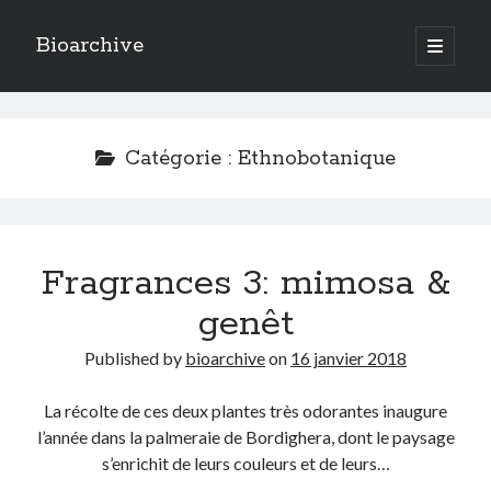
Bioarchive
open
primary
Sidebar
menu
LAST POSTS
Actualités
(8)
Catégorie :
Ethnobotanique
Ecologie
(4)
Economie
(1)
Ethnobotanique
(8)
Ethnographie
(5)
Fragrances 3: mimosa &
Fragrances
(5)
Géographie
(10)
genêt
Urbanisme
(13)
Published by
bioarchive
on
16 janvier 2018
La récolte de ces deux plantes très odorantes inaugure
l’année dans la palmeraie de Bordighera, dont le paysage
s’enrichit de leurs couleurs et de leurs…