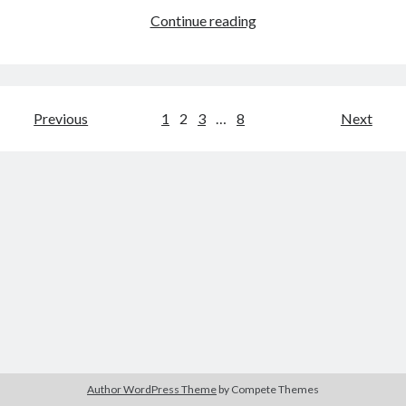
Fragrances
Continue reading
3:
mimosa
&
genêt
Pagination
Previous
1
2
3
…
8
Next
des
publications
Author WordPress Theme
by Compete Themes